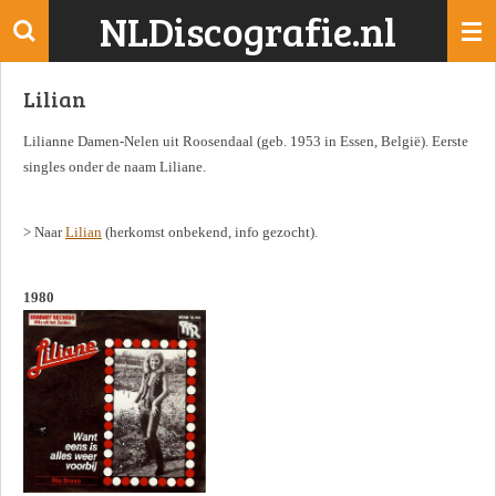
NLDiscografie.nl
Ga
direct
naar
Lilian
de
hoofdinhoud
Lilianne Damen-Nelen uit Roosendaal (geb. 1953 in Essen, België). Eerste
singles onder de naam Liliane.
> Naar
Lilian
(herkomst onbekend, info gezocht).
1980