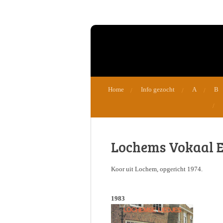
Ga
direct
naar
de
hoofdinhoud
Home
Info gezocht
A
B
Lochems Vokaal 
Koor uit Lochem, opgericht 1974.
1983