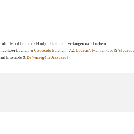
torie - Mooi Lochem / Hooiplukkerslied - Verlangen naar Lochem
Kinderkoor Lochem &
Crescendo Barchem
- A2:
Lochem's Mannenkoor
&
Advendo
kaal Ensemble &
De Vennegötte Jazzband
]