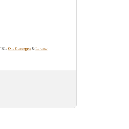
/ B1:
Ons Genoegen
&
Larense