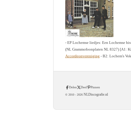
- EP Lochemse liedjes: Een Lochemse his
(NL Grammofoonplaten NL 8327) [A1: 
Accordeonvereniging
- B2: Lochem's Vo
Delen
Deel
Pinnen
NLDiscografie.nl
© 2010 -
2026