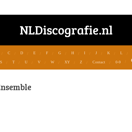
NLDiscografie.nl
C
D
E
F
G
H
I
J
K
L
S
T
U
V
W
XY
Z
Contact
0-9
Ensemble