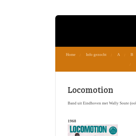
Ga
direct
naar
de
hoofdinhoud
Home
Info gezocht
A
B
Locomotion
Band uit Eindhoven met Wally Soute (oo
1968