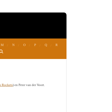
M
N
O
P
Q
R
jn Rockets
) en Peter van der Voort.