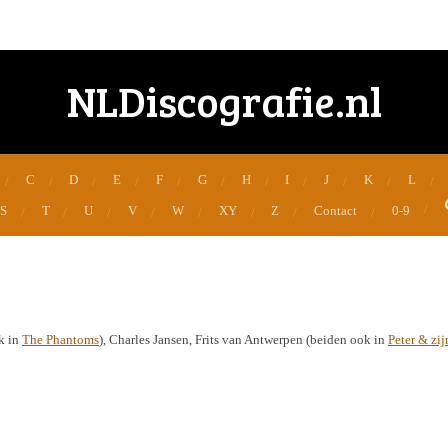
NLDiscografie.nl
C
D
E
F
G
H
I
J
K
L
S
T
U
V
W
XY
Z
Contact
0-9
k in
The Phantoms
), Charles Jansen, Frits van Antwerpen (beiden ook in
Peter & zi