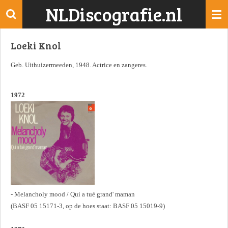
NLDiscografie.nl
Ga
direct
naar
Loeki Knol
de
hoofdinhoud
Geb. Uithuizermeeden, 1948. Actrice en zangeres.
1972
- Melancholy mood / Qui a tué grand' maman
(BASF 05 15171-3, op de hoes staat: BASF 05 15019-9)