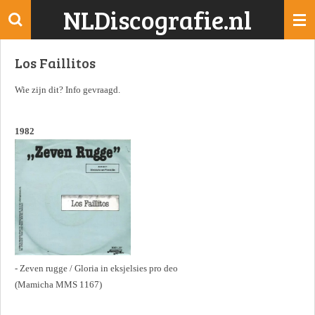
NLDiscografie.nl
Ga
direct
naar
Los Faillitos
de
hoofdinhoud
Wie zijn dit? Info gevraagd.
1982
- Zeven rugge / Gloria in eksjelsies pro deo
(Mamicha MMS 1167)