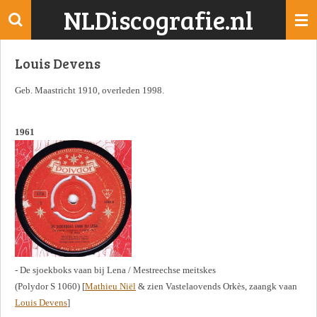
NLDiscografie.nl
Ga
direct
naar
Louis Devens
de
hoofdinhoud
Geb. Maastricht 1910, overleden 1998.
1961
- De sjoekboks vaan bij Lena / Mestreechse meitskes
(Polydor S 1060) [
Mathieu Niël
& zien Vastelaovends Orkès, zaangk vaan
Louis Devens
]