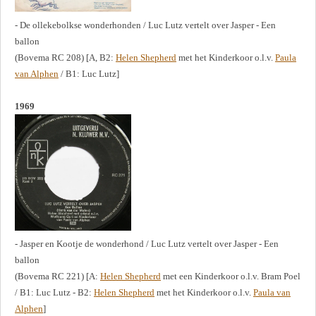
- De ollekebolkse wonderhonden / Luc Lutz vertelt over Jasper - Een
ballon
(Bovema RC 208) [A, B2:
Helen Shepherd
met het Kinderkoor o.l.v.
Paula
van Alphen
/ B1: Luc Lutz]
1969
- Jasper en Kootje de wonderhond / Luc Lutz vertelt over Jasper - Een
ballon
(Bovema RC 221) [A:
Helen Shepherd
met een Kinderkoor o.l.v. Bram Poel
/ B1: Luc Lutz - B2:
Helen Shepherd
met het Kinderkoor o.l.v.
Paula van
Alphen
]