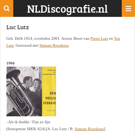
NLDiscografie.nl
Ga
direct
naar
Luc Lutz
de
hoofdinhoud
Geb. Delft 1924, overleden 2001. Acteur. Broer van
Pieter Lutz
en
Ton
Lutz
. Getrouwd met
Simone Rooskens
.
1966
- Als ik durfde / Fijn zo fijn
(Sonopresse SHOL 624) [A: Luc Lutz / B:
Simone Rooskens
]