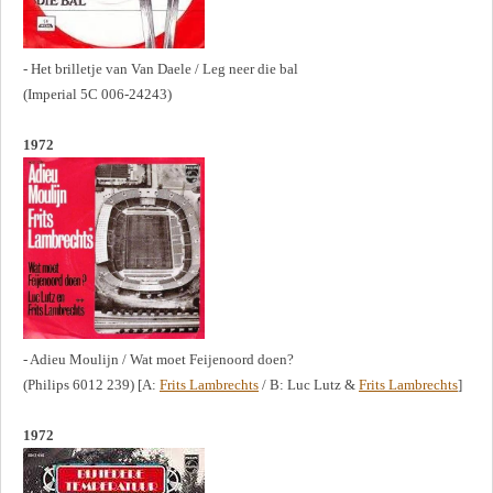
- Het brilletje van Van Daele / Leg neer die bal
(Imperial 5C 006-24243)
1972
- Adieu Moulijn / Wat moet Feijenoord doen?
(Philips 6012 239) [A:
Frits Lambrechts
/ B: Luc Lutz &
Frits Lambrechts
]
1972