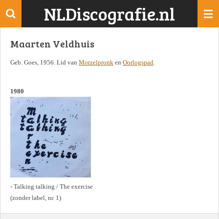
NLDiscografie.nl
Ga
direct
naar
Maarten Veldhuis
de
hoofdinhoud
Geb. Goes, 1956. Lid van
Morzelpronk
en
Oorlogspad
.
1980
- Talking talking / The exercise
(zonder label, nr. 1)