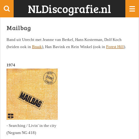
NLDiscografie.nl
Ga
direct
naar
Mailbag
de
hoofdinhoud
Band uit Utrecht met Jeanne van Berkel, Hans Kosterman, Dolf Koch
(beiden ook in
Braak
), Han Bavink en Rein Winkel (ook in
Forest Hill
).
1974
- Searching / Livin' in the city
(Negram NG 418)