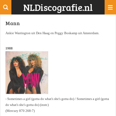
NLDiscografie.nl
Ga
direct
naar
Mann
de
hoofdinhoud
Ankie Warrington uit Den Haag en Peggy Boskamp uit Amsterdam.
1988
- Sometimes a girl (gotta do what's she's gotta do) / Sometimes a girl (gotta
do what's she's gotta do) (instr.)
(Mercury 870 268-7)