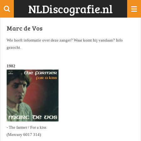
NLDiscografie.nl
Ga
direct
naar
Marc de Vos
de
hoofdinhoud
Wie heeft informatie over deze zanger? Waar komt hij vandaan? Info
gezocht.
1982
- The farmer / For a kiss
(Mercury 6017 314)