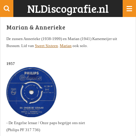
NLDiscografie.nl
Ga
direct
naar
Marian & Annerieke
de
hoofdinhoud
De zussen Annerieke (1938-1999) en Marian (1941) Karsemeijer uit
Bussum. Lid van
Sweet Sixteen
.
Marian
ook solo.
1957
- De Engelse leraar / Onze paps begrijpt ons niet
(Philips PF 317 736)