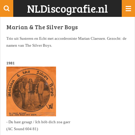
NLDiscografie.nl
Ga
direct
naar
Marian & The Silver Boys
de
hoofdinhoud
Trio uit Susteren en Echt met accordeoniste Marian Claessen. Gezocht: de
namen van The Silver Boys.
1981
- Du hast gesagt / Ich höb dich zoa gaer
(AC Sound 604 81)