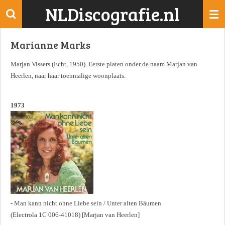
NLDiscografie.nl
Ga
direct
naar
Marianne Marks
de
hoofdinhoud
Marjan Vissers (Echt, 1950). Eerste platen onder de naam Marjan van
Heerlen, naar haar toenmalige woonplaats.
1973
- Man kann nicht ohne Liebe sein / Unter alten Bäumen
(Electrola 1C 006-41018) [Marjan van Heerlen]