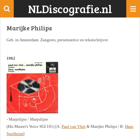
NLDiscografie.nl
Ga
direct
naar
Marijke Philips
de
hoofdinhoud
Geb. in Amsterdam. Zangeres, presentatrice en tekstschrijver.
1962
- Marjolijne / Marjolijne
(His Master's Voice SGI 101) [A:
Paul van Vliet
& Marijke Philips / B:
Hans
Swelheim
]