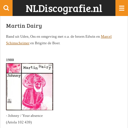
NLDiscografie.nl
Ga
direct
naar
Martin Dairy
de
hoofdinhoud
Band uit Uden, Oss en omgeving met o.a. de broers Edwin en
Marcel
Schimscheimer
en Brigitte de Boer.
1980
- Johnny / Your absence
(Ariola 102 439)