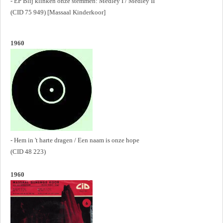
- EP Blij klinken onze stemmen: Medley I / Medley II
(CID 75 949) [Massaal Kinderkoor]
1960
- Hem in 't harte dragen / Een naam is onze hope
(CID 48 223)
1960