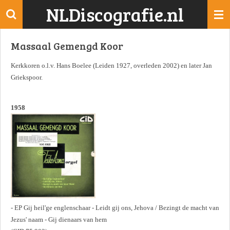
NLDiscografie.nl
Ga
direct
naar
Massaal Gemengd Koor
de
hoofdinhoud
Kerkkoren o.l.v. Hans Boelee (Leiden 1927, overleden 2002) en later Jan
Griekspoor.
1958
- EP Gij heil'ge englenschaar - Leidt gij ons, Jehova / Bezingt de macht van
Jezus' naam - Gij dienaars van hem