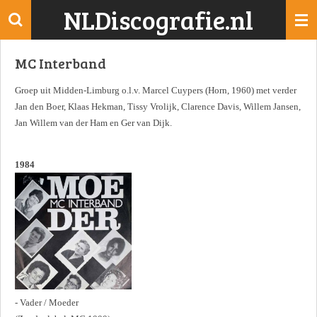
NLDiscografie.nl
Ga
direct
naar
MC Interband
de
hoofdinhoud
Groep uit Midden-Limburg o.l.v. Marcel Cuypers (Horn, 1960) met verder
Jan den Boer, Klaas Hekman, Tissy Vrolijk, Clarence Davis, Willem Jansen,
Jan Willem van der Ham en Ger van Dijk.
1984
- Vader / Moeder