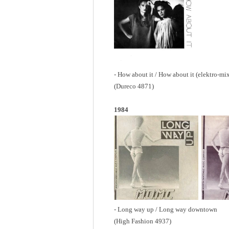
- How about it / How about it (elektro-mi
(Dureco 4871)
1984
- Long way up / Long way downtown
(High Fashion 4937)