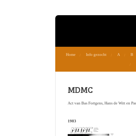
Ga
direct
naar
de
hoofdinhoud
Home
Info gezocht
A
B
MDMC
Act van Bas Fortgens, Hans de Witt en Pa
1983