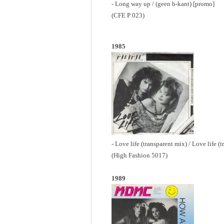
- Long way up / (geen b-kant) [promo]
(CFE P 023)
1985
- Love life (transparent mix) / Love life (
(High Fashion 5017)
1989