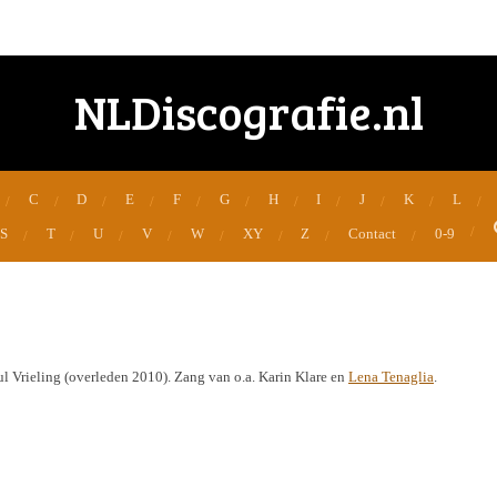
NLDiscografie.nl
C
D
E
F
G
H
I
J
K
L
S
T
U
V
W
XY
Z
Contact
0-9
ul Vrieling (overleden 2010). Zang van o.a. Karin Klare en
Lena Tenaglia
.