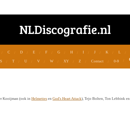
NLDiscografie.nl
C
D
E
F
G
H
I
J
K
L
S
T
U
V
W
XY
Z
Contact
0-9
ter Kooijman (ook in
Helmettes
en
God's Heart Attack
), Tejo Bolten, Ton Lebbink en