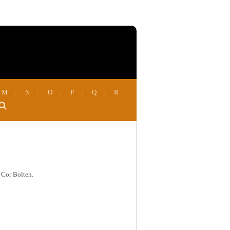
M
N
O
P
Q
R
 Cor Bolten.