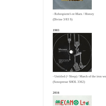
- Robespierre's re-Marx / History
(Divine 3/83 S)
1983
- Untitled (= Sleep) / March of the iron wo
(Sonopresse SHOL 3362)
2016