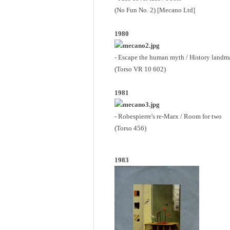
(No Fun No. 2) [Mecano Ltd]
1980
- Escape the human myth / History landm
(Torso VR 10 602)
1981
- Robespierre's re-Marx / Room for two
(Torso 456)
1983