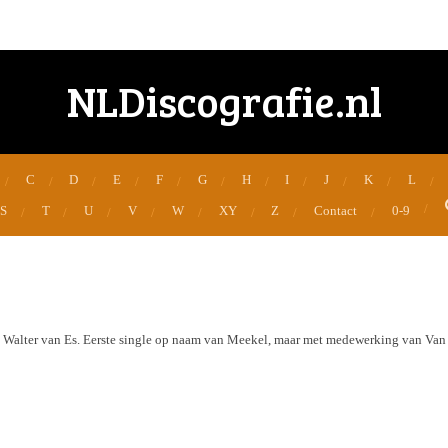
NLDiscografie.nl
C
D
E
F
G
H
I
J
K
L
S
T
U
V
W
XY
Z
Contact
0-9
Walter van Es. Eerste single op naam van Meekel, maar met medewerking van Van 