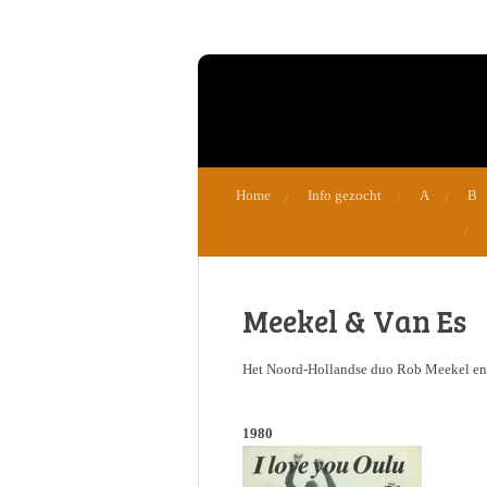
Ga
direct
naar
de
hoofdinhoud
Home
Info gezocht
A
B
Meekel & Van Es
Het Noord-Hollandse duo Rob Meekel en 
1980