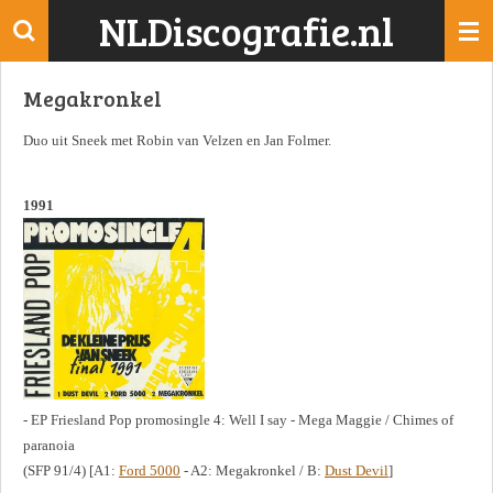
NLDiscografie.nl
Ga
direct
naar
Megakronkel
de
hoofdinhoud
Duo uit Sneek met Robin van Velzen en Jan Folmer.
1991
- EP Friesland Pop promosingle 4: Well I say - Mega Maggie / Chimes of
paranoia
(SFP 91/4) [A1:
Ford 5000
- A2: Megakronkel / B:
Dust Devil
]