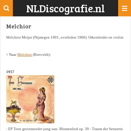
NLDiscografie.nl
Ga
direct
naar
Melchior
de
hoofdinhoud
Melchior Meijer (Nijmegen 1901, overleden 1966). Orkestleider en violist.
> Naar
Melchior
(Rietveldt).
1957
- EP Toen grootmoeder jong was: Blumenlied op. 39 - Traum der Sennerin