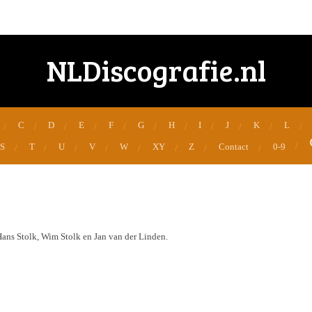
NLDiscografie.nl
C
D
E
F
G
H
I
J
K
L
S
T
U
V
W
XY
Z
Contact
0-9
Hans Stolk, Wim Stolk en Jan van der Linden.