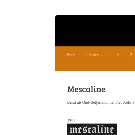
Ga
direct
naar
de
hoofdinhoud
Home
Info gezocht
A
B
Mescaline
Band uit Oud-Beijerland met Piet Stolk, 
1988