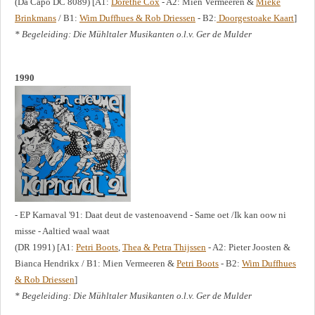
(Da Capo DC 8089) [A1:
Dorethé Cox
- A2: Mien Vermeeren &
Mieke
Brinkmans
/ B1:
Wim Duffhues & Rob Driessen
- B2:
Doorgestoake Kaart
]
* Begeleiding: Die Mühltaler Musikanten o.l.v. Ger de Mulder
1990
- EP Karnaval '91: Daat deut de vastenoavend - Same oet /Ik kan oow ni
misse - Aaltied waal waat
(DR 1991) [A1:
Petri Boots
,
Thea & Petra Thijssen
- A2: Pieter Joosten &
Bianca Hendrikx / B1: Mien Vermeeren &
Petri Boots
- B2:
Wim Duffhues
& Rob Driessen
]
* Begeleiding: Die Mühltaler Musikanten o.l.v. Ger de Mulder