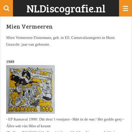
NLDiscografie.nl
Ga
direct
naar
Mien Vermeeren
de
hoofdinhoud
Mien Vermeeren-Tinnemans, geb. in Ell. Carnavalszangeres in Horst.
Gezocht: jaar van geboorte.
1989
- EP Karnaval 1990: Dát deut 't veurjaor - Hárt in de war / Hei godde geej -
Álles wát ván Hôrs af keumt