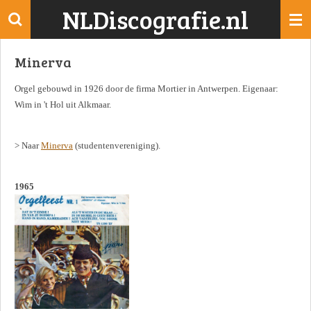
NLDiscografie.nl
Ga
direct
naar
Minerva
de
hoofdinhoud
Orgel gebouwd in 1926 door de firma Mortier in Antwerpen. Eigenaar:
Wim in 't Hol uit Alkmaar.
> Naar
Minerva
(studentenvereniging).
1965