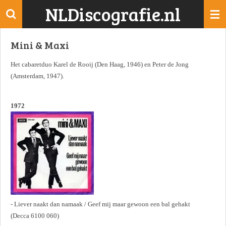
NLDiscografie.nl
Ga
direct
naar
Mini & Maxi
de
hoofdinhoud
Het cabaretduo Karel de Rooij (Den Haag, 1946) en Peter de Jong
(Amsterdam, 1947).
1972
- Liever naakt dan namaak / Geef mij maar gewoon een bal gehakt
(Decca 6100 060)