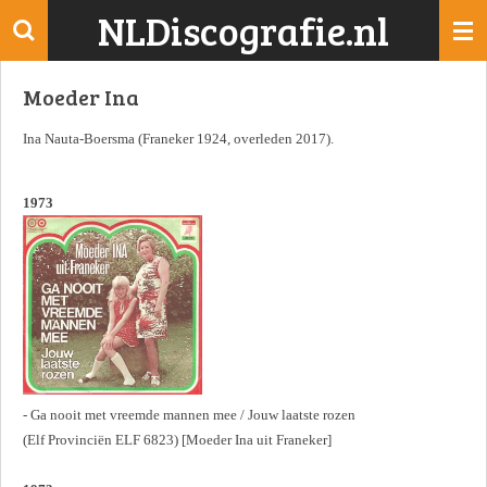
NLDiscografie.nl
Ga
direct
naar
Moeder Ina
de
hoofdinhoud
Ina Nauta-Boersma (Franeker 1924, overleden 2017).
1973
- Ga nooit met vreemde mannen mee / Jouw laatste rozen
(Elf Provinciën ELF 6823) [Moeder Ina uit Franeker]