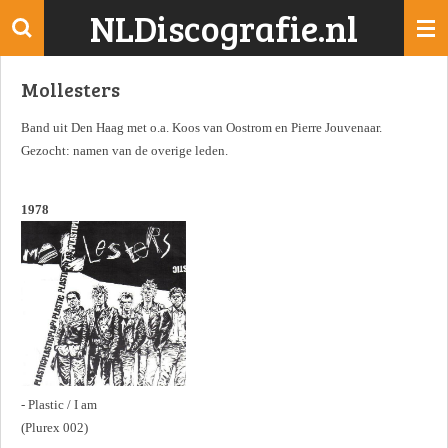
NLDiscografie.nl
Ga
direct
naar
Mollesters
de
hoofdinhoud
Band uit Den Haag met o.a. Koos van Oostrom en Pierre Jouvenaar.
Gezocht: namen van de overige leden.
1978
- Plastic / I am
(Plurex 002)