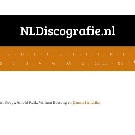
NLDiscografie.nl
C
D
E
F
G
H
I
J
K
L
S
T
U
V
W
XY
Z
Contact
0-9
ert Koops, Arnold Kuik, William Bossong en
Dennis Hendriks
.