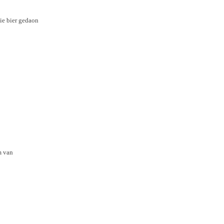
sie bier gedaon
m van