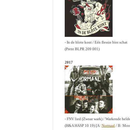
- In de blote kont / Eén flessie bier schat
(Prent BLPR 209 001)
2017
- FNV lied (Zwoar wark) / Warkende held
(H&A HASP 10 19) [A:
Normaal
/ B: Moo