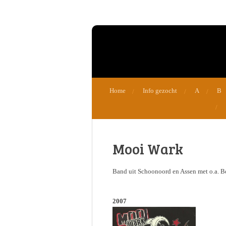
Ga
direct
naar
de
hoofdinhoud
Home
Info gezocht
A
B
Mooi Wark
Band uit Schoonoord en Assen met o.a. B
2007