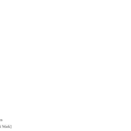
en
i Wark]