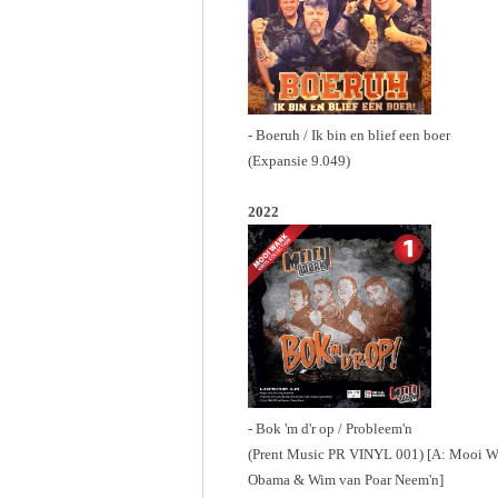
- Boeruh / Ik bin en blief een boer
(Expansie 9.049)
2022
- Bok 'm d'r op / Probleem'n
(Prent Music PR VINYL 001) [A: Mooi Wa
Obama & Wim van Poar Neem'n]