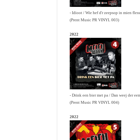
- Idioot / Wie hef d'r zeepsop in mien fles
(Prent Music PR VINYL 003)
2022
- Drink een bier met pa / Dan weej der ee
(Prent Music PR VINYL 004)
2022