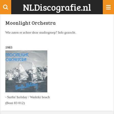
NLDiscografie.nl
Ga
direct
naar
Moonlight Orchestra
de
hoofdinhoud
Wie zaten er achter deze studiogroep? Info gezocht.
1983
- Surfin' holiday / Waikiki beach
(Boni 83 012)