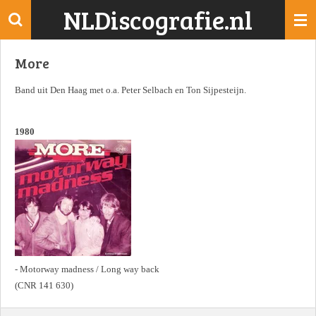
NLDiscografie.nl
Ga
direct
naar
More
de
hoofdinhoud
Band uit Den Haag met o.a. Peter Selbach en Ton Sijpesteijn.
1980
- Motorway madness / Long way back
(CNR 141 630)