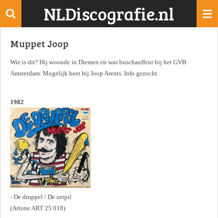
NLDiscografie.nl
Ga
direct
naar
Muppet Joop
de
hoofdinhoud
Wie is dit? Hij woonde in Diemen en was buschauffeur bij het GVB
Amsterdam. Mogelijk heet hij Joop Arents. Info gezocht.
1982
- De druppel / De zetpil
(Artone ART 25 018)