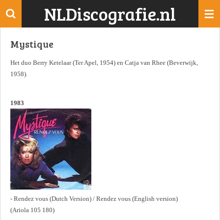
NLDiscografie.nl
Ga
direct
naar
Mystique
de
hoofdinhoud
Het duo Berry Ketelaar (Ter Apel, 1954) en Catja van Rhee (Beverwijk,
1958).
1983
- Rendez vous (Dutch Version) / Rendez vous (English version)
(Ariola 105 180)