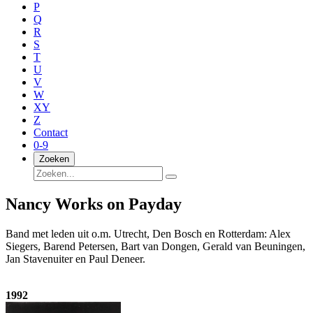
P
Q
R
S
T
U
V
W
XY
Z
Contact
0-9
Zoeken
Nancy Works on Payday
Band met leden uit o.m. Utrecht, Den Bosch en Rotterdam: Alex
Siegers, Barend Petersen, Bart van Dongen, Gerald van Beuningen,
Jan Stavenuiter en Paul Deneer.
1992