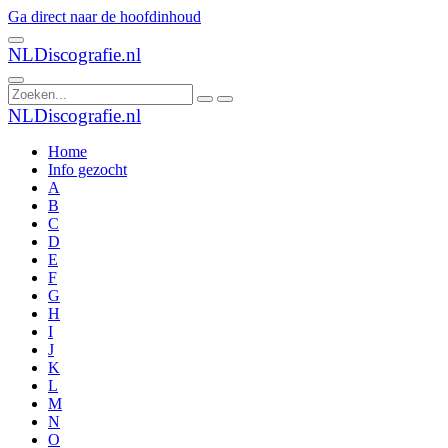
Ga direct naar de hoofdinhoud
NLDiscografie.nl
NLDiscografie.nl
Home
Info gezocht
A
B
C
D
E
F
G
H
I
J
K
L
M
N
O