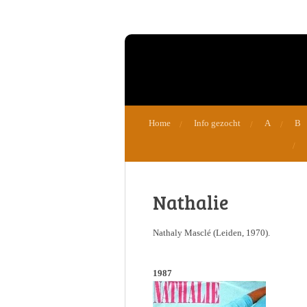
Ga
direct
naar
de
hoofdinhoud
Home
Info gezocht
A
B
Nathalie
Nathaly Masclé (Leiden, 1970).
1987