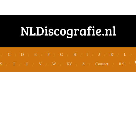
NLDiscografie.nl
C
D
E
F
G
H
I
J
K
L
S
T
U
V
W
XY
Z
Contact
0-9