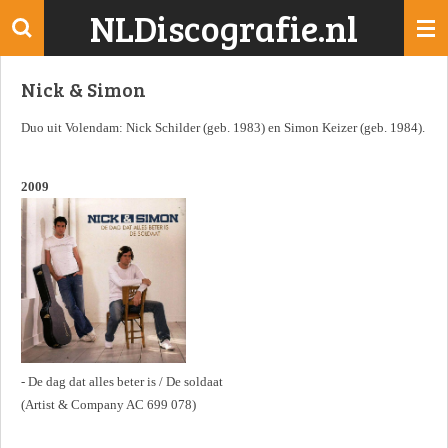
NLDiscografie.nl
Ga
direct
naar
Nick & Simon
de
hoofdinhoud
Duo uit Volendam: Nick Schilder (geb. 1983) en Simon Keizer (geb. 1984).
2009
- De dag dat alles beter is / De soldaat
(Artist & Company AC 699 078)