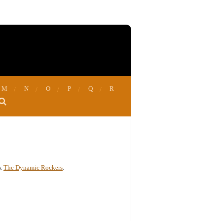
M
N
O
P
Q
R
ok
The Dynamic Rockers
.