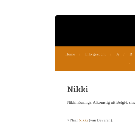
Ga
direct
naar
de
hoofdinhoud
Home
Info gezocht
A
B
Nikki
Nikki Konings. Afkomstig uit België, sin
> Naar
Nikki
(van Beveren).