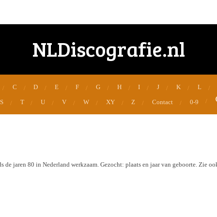
NLDiscografie.nl
C
D
E
F
G
H
I
J
K
L
S
T
U
V
W
XY
Z
Contact
0-9
ds de jaren 80 in Nederland werkzaam. Gezocht: plaats en jaar van geboorte. Zie o