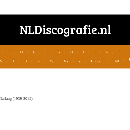
NLDiscografie.nl
C
D
E
F
G
H
I
J
K
L
S
T
U
V
W
XY
Z
Contact
0-9
 Darlang (1939-2015).