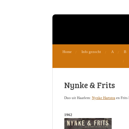
Ga
direct
naar
de
hoofdinhoud
Home
Info gezocht
A
B
Nynke & Frits
Duo uit Haarlem:
Nynke Hartstra
en Frits
1962