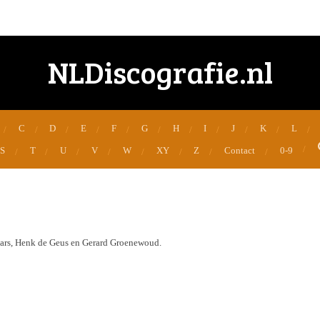
NLDiscografie.nl
C
D
E
F
G
H
I
J
K
L
S
T
U
V
W
XY
Z
Contact
0-9
d
aars, Henk de Geus en Gerard Groenewoud.