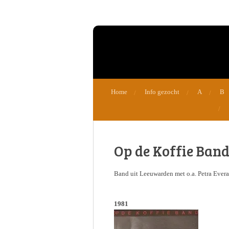
Ga
direct
naar
de
hoofdinhoud
Home
Info gezocht
A
B
Op de Koffie Ban
Band uit Leeuwarden met o.a. Petra Ever
1981