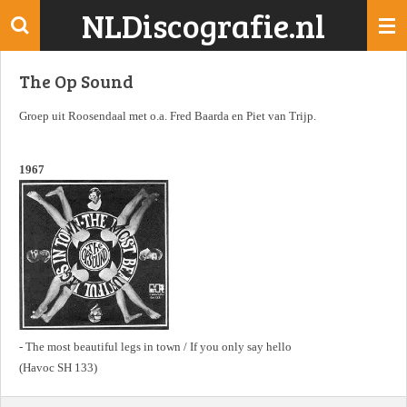
NLDiscografie.nl
Ga
direct
naar
The Op Sound
de
hoofdinhoud
Groep uit Roosendaal met o.a. Fred Baarda en Piet van Trijp.
1967
- The most beautiful legs in town / If you only say hello
(Havoc SH 133)