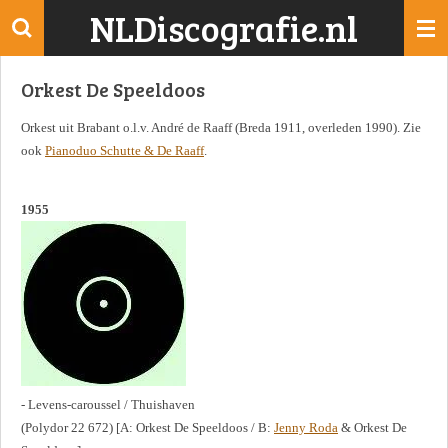
NLDiscografie.nl
Ga
direct
naar
Orkest De Speeldoos
de
hoofdinhoud
Orkest uit Brabant o.l.v. André de Raaff (Breda 1911, overleden 1990). Zie
ook
Pianoduo Schutte & De Raaff
.
1955
- Levens-caroussel / Thuishaven
(Polydor 22 672) [A: Orkest De Speeldoos / B:
Jenny Roda
& Orkest De