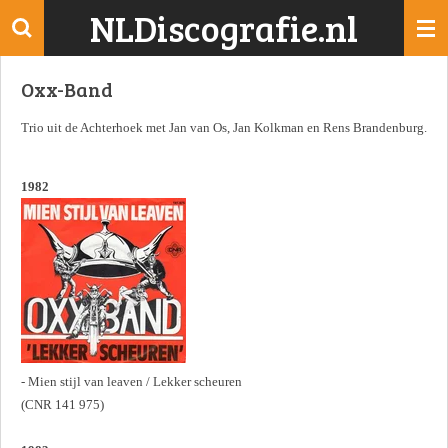
NLDiscografie.nl
Ga
direct
naar
Oxx-Band
de
hoofdinhoud
Trio uit de Achterhoek met Jan van Os, Jan Kolkman en Rens Brandenburg.
1982
- Mien stijl van leaven / Lekker scheuren
(CNR 141 975)