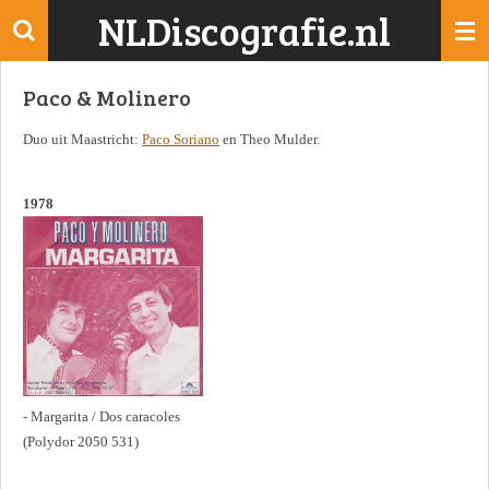
NLDiscografie.nl
Ga
direct
naar
Paco & Molinero
de
hoofdinhoud
Duo uit Maastricht:
Paco Soriano
en Theo Mulder.
1978
- Margarita / Dos caracoles
(Polydor 2050 531)