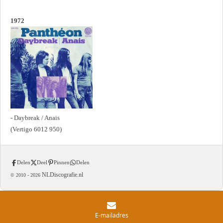
1972
- Daybreak / Anais
(Vertigo 6012 950)
Delen
Deel
Pinnen
Delen
NLDiscografie.nl
© 2010 -
2026
E-mailadres