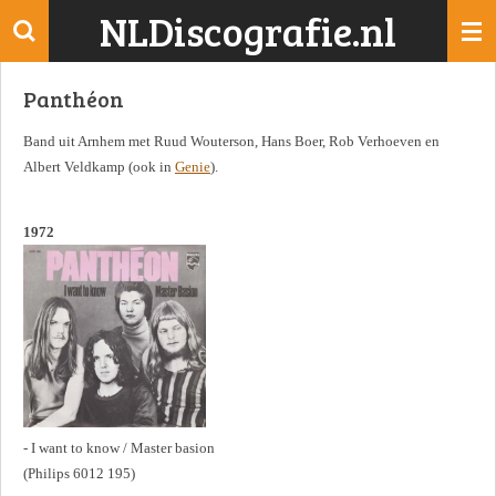
NLDiscografie.nl
Ga
direct
naar
Panthéon
de
hoofdinhoud
Band uit Arnhem met Ruud Wouterson, Hans Boer, Rob Verhoeven en
Albert Veldkamp (ook in
Genie
).
1972
- I want to know / Master basion
(Philips 6012 195)