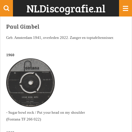
NLDiscografie.nl
Ga
direct
naar
Paul Gimbel
de
hoofdinhoud
Geb. Amsterdam 1941, overleden 2022. Zanger en toptafeltennisser.
1960
- Sugar bowl rock / Put your head on my shoulder
(Fontana TF 266 022)