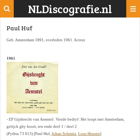
NLDiscografie.nl
Ga
direct
naar
Paul Huf
de
hoofdinhoud
Geb. Amsterdam 1891, overleden 1961. Acteur.
1961
- EP Gijsbrecht van Aemstel: Vierde bedryf: Het loopt met Amsterdam,
gelijck ghy hoort, ten ende deel 1 / deel 2
(Pythia 73 013) [Paul Huf,
Johan Schmitz
,
Lous Hensen
]