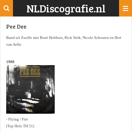
NLDiscografie.nl
Ga
direct
naar
Pee Dee
de
hoofdinhoud
Band uit Zwolle met René Holthuis, Rick Strik, Nicole Schouten en Bert
van Aefst.
1988
- Flying / Fire
(Top Hole TH 51)