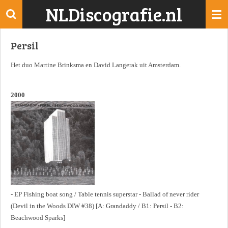
NLDiscografie.nl
Ga
direct
naar
Persil
de
hoofdinhoud
Het duo Martine Brinksma en David Langerak uit Amsterdam.
2000
- EP Fishing boat song / Table tennis superstar - Ballad of never rider
(Devil in the Woods DIW #38) [A: Grandaddy / B1: Persil - B2:
Beachwood Sparks]