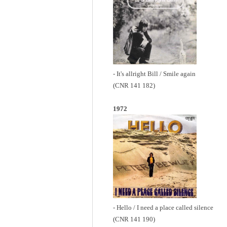
- It's allright Bill / Smile again
(CNR 141 182)
1972
- Hello / I need a place called silence
(CNR 141 190)