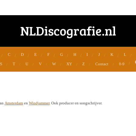
NLDiscografie.nl
C
D
E
F
G
H
I
J
K
L
S
T
U
V
W
XY
Z
Contact
0-9
van
Amsterdam
en
Windjammer
. Ook producer en songschrijver.