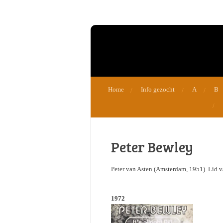
Ga
direct
naar
de
hoofdinhoud
Home
Info gezocht
A
B
Peter Bewley
Peter van Asten (Amsterdam, 1951). Lid 
1972