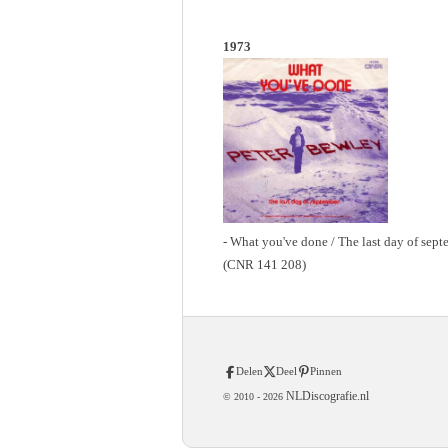
1973
- What you've done / The last day of sep
(CNR 141 208)
Delen
Deel
Pinnen
NLDiscografie.nl
© 2010 -
2026